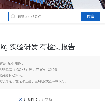
kg 实验研发 有检测报告
验研发 有检测报告
基（-OCH3）应为27.0%～32.0%。
状或颗粒状粉末。
状溶液；在无水乙醇、三l甲烷或乙m中不溶。
厂商性质：
经销商