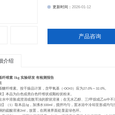
更新时间：
2026-01-12
产品咨询
细介绍
纤维素 1kg 实验研发 有检测报告
素
基醚纤维素。按干燥品计算，含甲氧基（
）应为
～
。
-OCH3
27.0%
32.0%
本品为白色或类白色纤维状或颗粒状粉末。
中溶胀成澄清或微浑浊的胶状溶液；在无水乙醇、三l甲烷或乙m
中不
】（
）取本品
，加沸水
，搅拌均匀，置冰浴中冷却至形成均匀
1
1g
100ml
酮的硫酸溶液
，放置，在两液界面处显蓝绿色环。
2ml