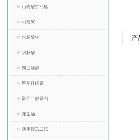
山嵛酸甘油酯
司盘80
产
水杨酸钠
水杨酸
聚乙烯醇
甲基纤维素
聚乙二醇系列
花生油
药用级乙二胺