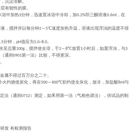
后，沉淀溶解。
一层有韧性的膜。
水浴中加热
分钟，迅速置冰浴中冷却，加
茚三酮溶液
，在
3
0.2%
0.6ml
溶液，搅拌并以每分钟
～
℃速度加热升温，溶液出现浑浊的温度不得
2
5
分钟，
值应为
。
.5
pH
5.0~8.0
水至总重
，搅拌使全溶，于
～
放置
小时后，如显浑浊，与
100g
2
8℃
1
3
液（通则
第一法）比较，不得更深。
0901
。
金属不得过百万分之二十。
小火灼烧使炭化，再在
～
炽灼使全灰化，放冷，加盐酸
与
500
600℃
8ml
定法（通则
）测定，如釆用第一法（气相色谱法），供试品的制
0712