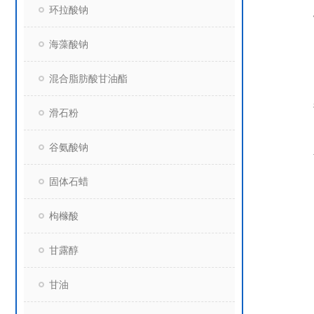
环拉酸钠
海藻酸钠
混合脂肪酸甘油酯
滑石粉
谷氨酸钠
固体石蜡
枸橼酸
甘露醇
甘油