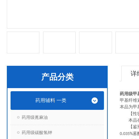
详
产品分类
药用级甲基
药用辅料 一类
甲基纤维
本品为甲
【性状】
药用级蓖麻油
本品在水
【鉴别
药用级碳酸氢钾
蒽
0.035%