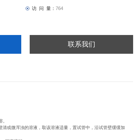
访 问 量：
764
联系我们
溶。
澄清或微浑浊的溶液，取该溶液适量，置试管中，沿试管壁缓缓加