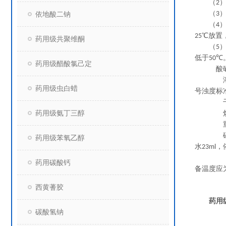
（
）
2
（
）
依地酸二钠
3
（
）
4
℃放置
25
药用级共聚维酮
（
）
5
低于
℃
50
药用级醋酸氯己定
酸
溶
药用级虫白蜡
号浊度标
干
药用级氨丁三醇
炽
重
砷
药用级苯氧乙醇
水
，
23ml
【
药用碳酸钙
备温度应
【类
西黄蓍胶
【
药用
碳酸氢钠