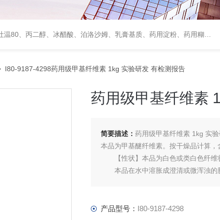
、甘露醇、羟丙纤维素、羟丙基甲基纤维素、乳糖、交联聚维酮、交联羧甲基纤维素钠、聚乙二醇（PEG）系列、二氧化硅、聚乙烯吡咯烷酮、十八醇、十六醇、预交化淀粉、微晶纤维素、甲基纤维素、乙基纤维素，三氯蔗糖，麝香草酚，药用蜂蜜，
 I80-9187-4298药用级甲基纤维素 1kg 实验研发 有检测报告
药用级甲基纤维素 1
简要描述：
药用级甲基纤维素 1kg 实
本品为甲基醚纤维素。按干燥品计算，含甲氧
【性状】本品为白色或类白色纤维
本品在水中溶胀成澄清或微浑浊的胶
产品型号：
I80-9187-4298