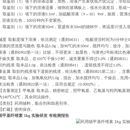
 取鉴别（
）项下的溶液适量，加热，溶液产生雾状或片状沉淀，冷却
1
 取鉴别（
）项下的溶液适量，倾倒在玻璃板上，俟水分蒸发后，形成
1
 取鉴别（
）项下的溶液
，加硫酸溶液（
→
）
，振摇，置沸
1
0.1ml
9
10
9ml
，溶液呈红色，
分钟内不变紫色。
100
 取鉴别（
）项下的溶液
，置盛有水
的烧杯中，将温度计浸入
1
50ml
50ml
。
碱度
取黏度项下溶液，依法测定（通则
），电极浸没时间为
分钟士
0631
5
0
液的澄清度与颜色
取本品
，加
的水
，搅拌均匀，放冷，加
1.0g
90℃
50ml
准液（通则
第一法）比较，不得更浓；如显色，与黄色
号标准比色
0902
2
燥失重
取本品，在
干燥
小时，减失重量不得过
（通则
）
105℃
1
5.0%
0831
灼残渣
取本品
，依法检查（通则
），遗留残渣不得过
。
1.0g
0841
1.0%
金属
取炽灼残渣项下遗留的残渣，依法检查（通则
第二法），含重
0821
盐
取本品
，加氢氧化钙
，混合，加水搅拌均匀，干燥后，先用
1.0g
1.0g
依法检查（通则
第一法），应符合规定（
）。
0822
0.0002%
含量测定】甲氧基
取本品，精密称定，照甲氧基、乙氧基与羟丙氧基测
为
，其余同法操作。
140℃±2℃
别】药用辅料，黏合剂和助悬剂等。
贮藏】密闭保存。
级甲基纤维素 1kg 实验研发 有检测报告