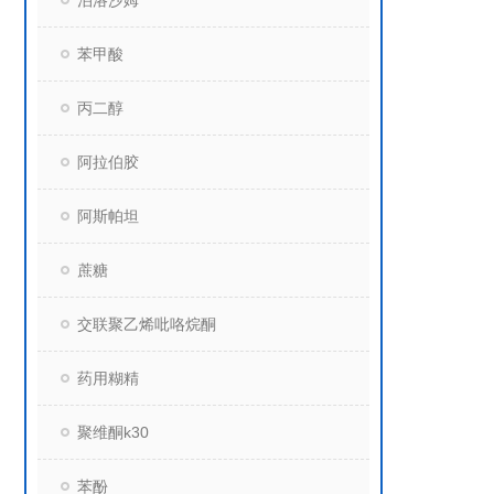
泊洛沙姆
苯甲酸
丙二醇
阿拉伯胶
阿斯帕坦
蔗糖
交联聚乙烯吡咯烷酮
药用糊精
聚维酮k30
苯酚