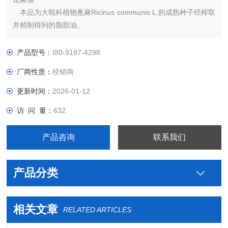
本品为大戟科植物蓖麻Ricinus communis L.的成熟种子经榨取
并精制得到的脂肪油。
【性状】本品为几乎无色或微带黄色的澄清黏稠液体；气
微；味淡而后微辛。
产品型号：
I80-9187-4298
本品在乙醇中易溶，与无水乙醇、三l甲烷、乙m或冰醋酸能
厂商性质：
经销商
任意混合。
更新时间：
2026-01-12
访 问 量：
632
产品咨询
联系我们
产品分类
相关文章
RELATED ARTICLES