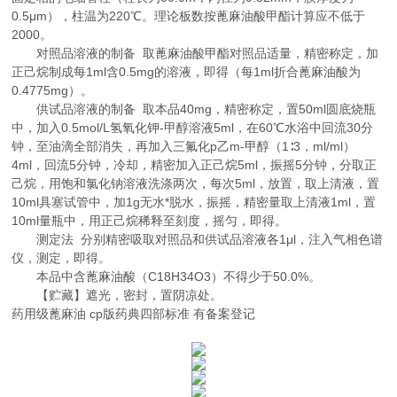
0.5μm），柱温为220℃。理论板数按蓖麻油酸甲酯计算应不低于
2000。
对照品溶液的制备 取蓖麻油酸甲酯对照品适量，精密称定，加
正己烷制成每1ml含0.5mg的溶液，即得（每1ml折合蓖麻油酸为
0.4775mg）。
供试品溶液的制备 取本品40mg，精密称定，置50ml圆底烧瓶
中，加入0.5mol/L氢氧化钾-甲醇溶液5ml，在60℃水浴中回流30分
钟，至油滴全部消失，再加入三氟化p乙m-甲醇（1∶3，ml/ml）
4ml，回流5分钟，冷却，精密加入正己烷5ml，振摇5分钟，分取正
己烷，用饱和氯化钠溶液洗涤两次，每次5ml，放置，取上清液，置
10ml具塞试管中，加1g无水*脱水，振摇，精密量取上清液1ml，置
10ml量瓶中，用正己烷稀释至刻度，摇匀，即得。
测定法 分别精密吸取对照品和供试品溶液各1μl，注入气相色谱
仪，测定，即得。
本品中含蓖麻油酸（C18H34O3）不得少于50.0%。
【贮藏】遮光，密封，置阴凉处。
药用级蓖麻油 cp版药典四部标准 有备案登记