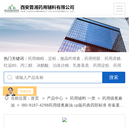
热门关键词：
药用糊精，淀粉，微晶纤维素，药用明胶、药用蔗糖、
吐温80、丙二醇、冰醋酸、泊洛沙姆、乳膏基质、药用淀粉、药用
糊精、硬脂酸镁、聚丙烯酸树脂系列、羧甲基淀粉钠、羧甲基纤维素
钠、可溶性淀粉、甘露醇、羟丙纤维素、羟丙基甲基纤维素、乳糖、
交联聚维酮、交联羧甲基纤维素钠、聚乙二醇（PEG）系列、二氧化
硅、聚乙烯吡咯烷酮、十八醇、十六醇、预交化淀粉、微晶纤维素、
当前位置：
首页
>
产品中心
>
药用辅料 一类
>
药用级蓖麻
甲基纤维素、乙基纤维素，三氯蔗糖，麝香草酚，药用蜂蜜，
油
> I80-9187-4298药用级蓖麻油 cp版药典四部标准 有备案登
记