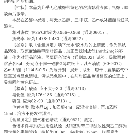
制得到的脂肪油。
【性状】本品为几乎无色或微带黄色的澄清黏稠液体；气微；味
淡而后微辛。
本品在乙醇中易溶，与无水乙醇、三l甲烷、乙m或冰醋酸能任意
混合。
相对密度 在25℃时应为0.956~0.969（通则0601）。
折光率 应为1.478~1.480（通则0622）。
【鉴别】取〔含量测定〕项下无水*脱水后的上清液，作为供试
品溶液。取蓖麻油酸甲酯对照品，加正己烷制成每1ml含2mg的溶
液，作为对照品溶液。照薄层色谱法（通则0502）试验，吸取两种
溶液各5μl，分别点于同一硅胶G薄层板上，以石油醚（60~90℃）-
乙m-甲酸（11∶4.5∶0.5）为展开剂，展开，取出，晾干，置碘蒸气中
熏至斑点显色清晰。供试品色谱中，在与对照品色谱相应的位置上，
显相同的黄色斑点。
【检查】酸值 应不大于2.0（通则0713）。
皂化值 应为176~186（通则0713）。
碘值 应为82~90（通则0713）。
他种油类 取本品1g，加乙醇4ml，应澄清溶解，再加乙醇
15ml，溶液不得发生浑浊。
【含量测定】照气相色谱法（通则0521）测定。
色谱条件与系统适用性试验 以硝基对苯二甲酸改性聚乙二醇为
固定相的毛细管柱（柱长为30.0m，内径为0.32mm，膜厚度为