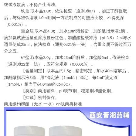
铵试液数滴，不得产生浑浊。
铁盐
取本品
，依法检查（通则
），加正丁醇提取
1.0g
0807
后，与标准铁溶液
用同一方法制成的对照液比较，不得更深
1.0ml
（
）。
0.001%
重金属
取本品
，加水
溶解后，加酚酞指示液
滴，
4.0g
10ml
1
滴加氨试液适量至溶液显粉红色，加醋酸盐缓冲液（
）
与水
pH3.5
2ml
适量使成
，依法检查（通则
第一法），含重金属不得过百万
25ml
0821
分之五。
砷盐
取本品
，加水
溶解后，加盐酸
，依法检查
2.0g
23ml
5ml
（通则
第一法），应符合规定（
）。
0822
0.0001%
【含量测定】取本品约
，精密称定，加水
溶解后，
1.5g
40ml
加酚酞指示液
滴，用*滴定液（
）滴定。每
*滴定液
3
1mol/L
1ml
（
）相当于
的
。
1mol/L
64.04mg
C6H8O7
【类别】药用辅料，
调节剂，稳定剂和酸化剂。
pH
【贮藏】密封保存。
药用级枸橼酸（无水 一水）cp版药典标准