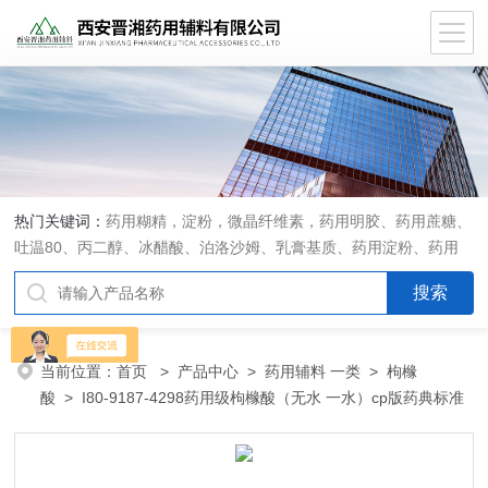
热门关键词：
药用糊精，淀粉，微晶纤维素，药用明胶、药用蔗糖、
吐温80、丙二醇、冰醋酸、泊洛沙姆、乳膏基质、药用淀粉、药用
糊精、硬脂酸镁、聚丙烯酸树脂系列、羧甲基淀粉钠、羧甲基纤维素
钠、可溶性淀粉、甘露醇、羟丙纤维素、羟丙基甲基纤维素、乳糖、
交联聚维酮、交联羧甲基纤维素钠、聚乙二醇（PEG）系列、二氧化
硅、聚乙烯吡咯烷酮、十八醇、十六醇、预交化淀粉、微晶纤维素、
当前位置：
首页
>
产品中心
>
药用辅料 一类
>
枸橼
甲基纤维素、乙基纤维素，三氯蔗糖，麝香草酚，药用蜂蜜，
酸
> I80-9187-4298药用级枸橼酸（无水 一水）cp版药典标准