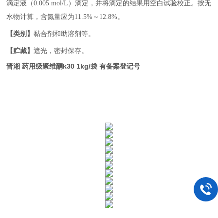
滴定液（
0.005 mol/L
）滴定，并将滴定的结果用空白试验校正。按无
水物计算，含氮量应为
11.5%
～
12.8%
。
【类别】
黏合剂和助溶剂等。
【贮藏】
遮光，密封保存。
晋湘 药用级聚维酮k30 1kg/袋 有备案登记号