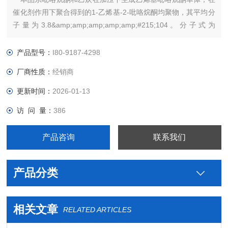
催化剂作用下聚合得到的1-乙烯基-2-吡咯烷酮均聚物，其平均分
子量为3.8&amp;amp;amp;amp;amp;#215;104。分子式为
（C6H9NO）n，其中n代表1-乙烯基-2-吡咯烷酮链节的平均
数。按无水物计算，含氮（N）量应为11.5%～12.8%。
产品型号：
I80-9187-4298
厂商性质：
经销商
更新时间：
2026-01-13
访 问 量：
386
产品咨询
联系我们
产品分类
相关文章
RELATED ARTICLES