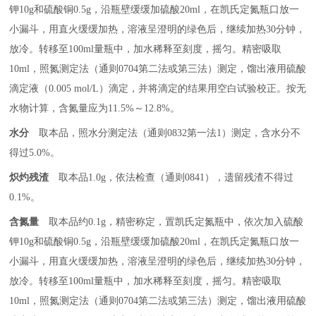
钾
10g
和硫酸铜
0.5g
，沿瓶壁缓缓加硫酸
20ml
，在凯氏定氮瓶口放一
小漏斗，用直火缓缓加热，溶液呈澄明的绿色后，继续加热
30
分钟，
放冷。转移至
100ml
量瓶中，加水稀释至刻度，摇匀。精密吸取
10ml
，照氮测定法（通则
0704
第二法或第三法）测定，馏出液用硫酸
滴定液（
0.005 mol/L
）滴定，并将滴定的结果用空白试验校正。按无
水物计算，含氮量应为
11.5%
～
12.8%
。
水分
取本品，照水分测定法（通则
0832
第一法
1
）测定，含水分不
得过
5.0%
。
炽灼残渣
取本品
1.0g
，依法检查（通则
0841
），遗留残渣不得过
0.1%
。
含氮量
取本品约
0.1g
，精密称定，置凯氏定氮瓶中，依次加入硫酸
钾
10g
和硫酸铜
0.5g
，沿瓶壁缓缓加硫酸
20ml
，在凯氏定氮瓶口放一
小漏斗，用直火缓缓加热，溶液呈澄明的绿色后，继续加热
30
分钟，
放冷。转移至
100ml
量瓶中，加水稀释至刻度，摇匀。精密吸取
10ml
，照氮测定法（通则
0704
第二法或第三法）测定，馏出液用硫酸