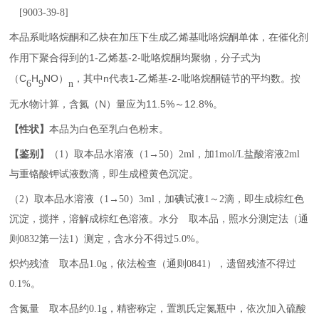
[9003-39-8]
本品系吡咯烷酮和乙炔在加压下生成乙烯基吡咯烷酮单体，在催化剂
1-
-2-
作用下聚合得到的
乙烯基
吡咯烷酮均聚物，分子式为
C
H
NO
n
1-
-2-
（
）
，其中
代表
乙烯基
吡咯烷酮链节的平均数。按
6
9
n
N
11.5%
12.8%
无水物计算，含氮（
）量应为
～
。
【性状】
本品为白色至乳白色粉末。
【鉴别】
（
1
）取本品水溶液（
1→50
）
2ml
，加
1mol/L
盐酸溶液
2ml
与重铬酸钾试液数滴，即生成橙黄色沉淀。
（
2
）取本品水溶液（
1→50
）
3ml
，加碘试液
1
～
2
滴，即生成棕红色
沉淀，搅拌，溶解成棕红色溶液。水分 取本品，照水分测定法（通
则
0832
第一法
1
）测定，含水分不得过
5.0%
。
炽灼残渣 取本品
1.0g
，依法检查（通则
0841
），遗留残渣不得过
0.1%
。
含氮量 取本品约
0.1g
，精密称定，置凯氏定氮瓶中，依次加入硫酸