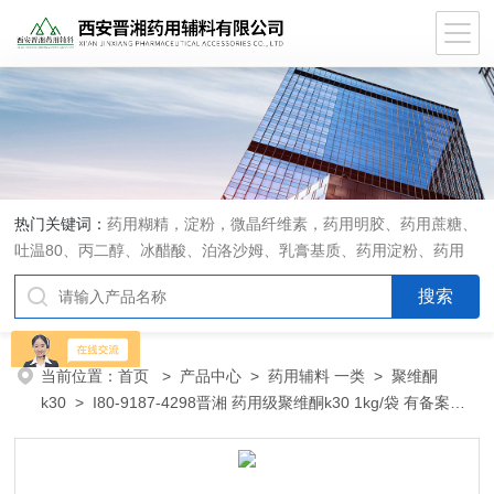
热门关键词：
药用糊精，淀粉，微晶纤维素，药用明胶、药用蔗糖、
吐温80、丙二醇、冰醋酸、泊洛沙姆、乳膏基质、药用淀粉、药用
糊精、硬脂酸镁、聚丙烯酸树脂系列、羧甲基淀粉钠、羧甲基纤维素
钠、可溶性淀粉、甘露醇、羟丙纤维素、羟丙基甲基纤维素、乳糖、
交联聚维酮、交联羧甲基纤维素钠、聚乙二醇（PEG）系列、二氧化
硅、聚乙烯吡咯烷酮、十八醇、十六醇、预交化淀粉、微晶纤维素、
当前位置：
首页
>
产品中心
>
药用辅料 一类
>
聚维酮
甲基纤维素、乙基纤维素，三氯蔗糖，麝香草酚，药用蜂蜜，
k30
> I80-9187-4298晋湘 药用级聚维酮k30 1kg/袋 有备案登
记号