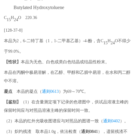
Butylated Hydroxytoluene
C
H
O
220.36
15
24
[128-37-0]
本品为
2
，
6-
二特丁基（
1
，
1-
二甲基乙基）
-4-
酚，含
C
H
O
不得少
15
24
于
99.0%
。
【性状】
本品为无色、白色或类白色结晶或结晶性粉末。
本品在丙酮中极易溶解，在乙醇、甲醇和乙腈中易溶，在水和丙二醇
中不溶。
凝点
本品的凝点（
通则
0613
）为
69
～
70℃
。
【鉴别】
（
1
）在含量测定项下记录的色谱图中，供试品溶液主峰的
保留时间应与对照品溶液主峰的保留时间一致。
（2）
本品的红外光吸收图谱应与对照品的图谱一致（
通则
0402
）。
（3）
炽灼残渣 取本品
1.0g
，依法检查（
通则
0841
），遗留残渣不