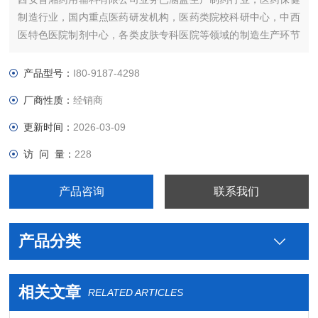
制造行业，国内重点医药研发机构，医药类院校科研中心，中西
医特色医院制剂中心，各类皮肤专科医院等领域的制造生产环节
的原辅材料的供应。致力为国内医药，消毒，食品，化妆品，化
工，农业等领域客户提供更多优质的货源。热忱欢迎全国各领域
产品型号：
I80-9187-4298
客户往来洽谈合作。
厂商性质：
经销商
更新时间：
2026-03-09
访 问 量：
228
产品咨询
联系我们
产品分类
相关文章
RELATED ARTICLES