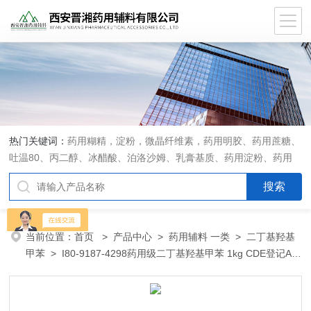
热门关键词：
药用糊精，淀粉，微晶纤维素，药用明胶、药用蔗糖、
吐温80、丙二醇、冰醋酸、泊洛沙姆、乳膏基质、药用淀粉、药用
糊精、硬脂酸镁、聚丙烯酸树脂系列、羧甲基淀粉钠、羧甲基纤维素
钠、可溶性淀粉、甘露醇、羟丙纤维素、羟丙基甲基纤维素、乳糖、
交联聚维酮、交联羧甲基纤维素钠、聚乙二醇（PEG）系列、二氧化
硅、聚乙烯吡咯烷酮、十八醇、十六醇、预交化淀粉、微晶纤维素、
当前位置：
首页
>
产品中心
>
药用辅料 一类
>
二丁基羟基
甲基纤维素、乙基纤维素，三氯蔗糖，麝香草酚，药用蜂蜜，
甲苯
> I80-9187-4298药用级二丁基羟基甲苯 1kg CDE登记A状
态