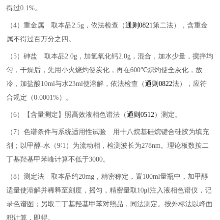
得过
0.1%
。
（4）
重金属 取本品
2.5g
，依法检查（
通则
0821
第二法），含重金
属不得过百万分之四。
（5）
砷盐 取本品
2.0g
，加氢氧化钙
2.0g
，混合，加水少量，搅拌均
匀，干燥后，先用小火烧灼使炭化，再在
600℃
炽灼使全灰化，放
冷，加盐酸
10ml
与水
23ml
使溶解，依法检查（
通则
0822
法），应符
合规定（
0.0001%
）。
（6）
【含量测定】照高效液相色谱法（
通则
0512
）测定。
（7）
色谱条件与系统适用性试验 用十八烷基硅烷键合硅胶为填充
剂；以甲醇
-
水（
9∶1
）为流动相，检测波长为
278nm
。理论板数按二
丁基羟基甲苯峰计算不低于
3000
。
（8）
测定法 取本品约
20mg
，精密称定，置
100ml
量瓶中，加甲醇
适量使溶解并稀释至刻度，摇匀，精密量取
10μl
注入液相色谱仪，记
录色谱图；另取二丁基羟基甲苯对照品，同法测定。按外标法以峰面
积计算，即得。