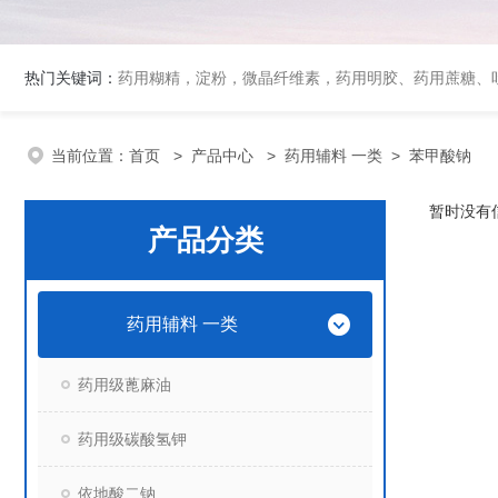
热门关键词：
药用糊精，淀粉，微晶纤维素，药用明胶、药用蔗糖、吐温80、丙二醇、冰醋酸、泊洛沙姆、乳膏基质、药用淀粉、药用糊精、硬脂酸镁、聚丙烯酸树脂系列、羧甲基淀粉钠、羧甲基纤维素钠、可溶性淀粉
当前位置：
首页
>
产品中心
>
药用辅料 一类
>
苯甲酸钠
暂时没有
产品分类
药用辅料 一类
药用级蓖麻油
药用级碳酸氢钾
依地酸二钠