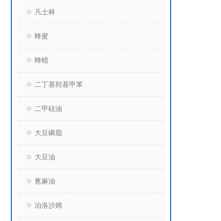
凡士林
蜂蜜
蜂蜡
二丁基羟基甲苯
二甲硅油
大豆磷脂
大豆油
蓖麻油
泊洛沙姆