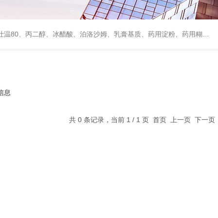
、甘露醇、羟丙纤维素、羟丙基甲基纤维素、乳糖、交联聚维酮、交联羧甲基纤维素钠、聚乙二醇（PEG）系列、二氧化硅、聚乙烯吡咯烷酮、十八醇、十六醇、预交化淀粉、微晶纤维素、甲基纤维素、乙基纤维素，三氯蔗糖，麝香草酚，药用蜂蜜，
信息
共 0 条记录，当前 1 / 1 页 首页 上一页 下一