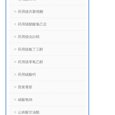
药用级共聚维酮
药用级醋酸氯己定
药用级虫白蜡
药用级氨丁三醇
药用级苯氧乙醇
药用碳酸钙
西黄蓍胶
碳酸氢钠
山嵛酸甘油酯