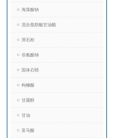
海藻酸钠
混合脂肪酸甘油酯
滑石粉
谷氨酸钠
固体石蜡
枸橼酸
甘露醇
甘油
富马酸