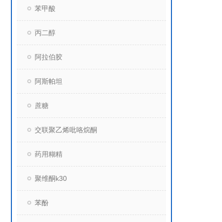
苯甲酸
丙二醇
阿拉伯胶
阿斯帕坦
蔗糖
交联聚乙烯吡咯烷酮
药用糊精
聚维酮k30
苯酚