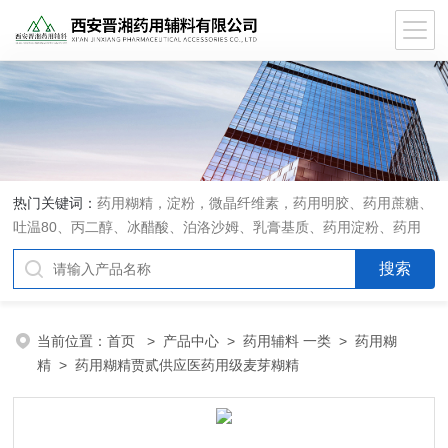
热门关键词：
药用糊精，淀粉，微晶纤维素，药用明胶、药用蔗糖、
吐温80、丙二醇、冰醋酸、泊洛沙姆、乳膏基质、药用淀粉、药用
糊精、硬脂酸镁、聚丙烯酸树脂系列、羧甲基淀粉钠、羧甲基纤维素
钠、可溶性淀粉、甘露醇、羟丙纤维素、羟丙基甲基纤维素、乳糖、
交联聚维酮、交联羧甲基纤维素钠、聚乙二醇（PEG）系列、二氧化
硅、聚乙烯吡咯烷酮、十八醇、十六醇、预交化淀粉、微晶纤维素、
当前位置：
首页
>
产品中心
>
药用辅料 一类
>
药用糊
甲基纤维素、乙基纤维素，三氯蔗糖，麝香草酚，药用蜂蜜，
精
> 药用糊精贾贰供应医药用级麦芽糊精