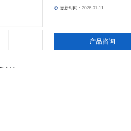
更新时间：
2026-01-11
产品咨询
细介绍
 25kg/桶 备案登记为A 甜味辅料
，特别是滋补的养生中药大多数都是苦中带涩，有些口感还算不错，有些
欢。那么有没有口感好的养生中药呢？当然是有的，今期为你介绍的就是
前，中医主要依靠中药来治病救人，但是汤剂中药携带不方便，且不能*
、湿润剂制成，一般呈圆球形。
据中药丸剂的制作方法与使用的粘合剂的不同进行分类，主要分为蜜丸、