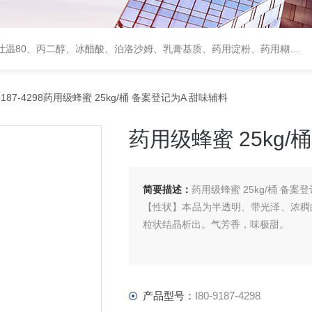
、甘露醇、羟丙纤维素、羟丙基甲基纤维素、乳糖、交联聚维酮、交联羧甲基纤维素钠、聚乙二醇（PEG）系列、二氧化硅、聚乙烯吡咯烷酮、十八醇、十六醇、预交化淀粉、微晶纤维素、甲基纤维素、乙基纤维素，三氯蔗糖，麝香草酚，药用蜂蜜，
-9187-4298药用级蜂蜜 25kg/桶 备案登记为A 甜味辅料
药用级蜂蜜 25kg/
简要描述：
药用级蜂蜜 25kg/桶 备案
【性状】本品为半透明、带光泽、浓稠
粒状结晶析出。气芳香，味极甜。
产品型号：
I80-9187-4298