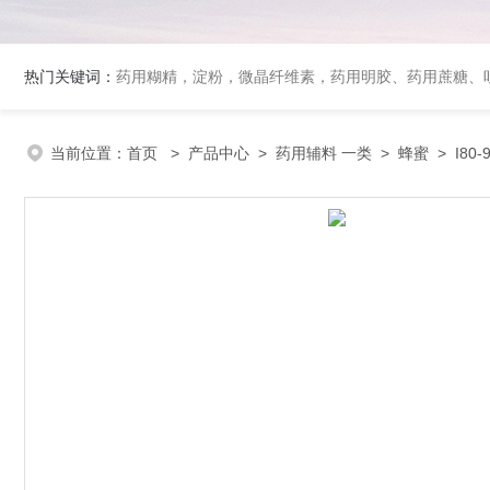
热门关键词：
药用糊精，淀粉，微晶纤维素，药用明胶、药用蔗糖、吐温80、丙二醇、冰醋酸、泊洛沙姆、乳膏基质、药用淀粉、药用糊精、硬脂酸镁、聚丙烯酸树脂系列、羧甲基淀粉钠、羧甲基纤维素钠、可溶性淀粉
当前位置：
首页
>
产品中心
>
药用辅料 一类
>
蜂蜜
> I80