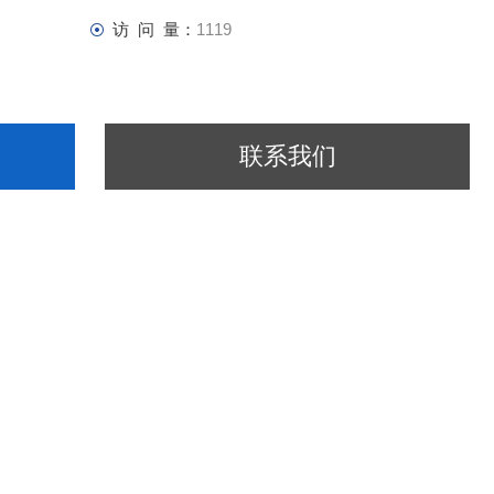
访 问 量：
1119
联系我们
甘甘的口感，但是很多时候入茶入汤的时候都会口感不佳，有些人还
可以药食两用的甜蜂蜜，这个中药丸都是老祖宗验证过的。
保存，所以才有了中药丸剂。中药丸剂由中药材细粉或者药材提取物加
水蜜丸、水丸、浓缩丸、微丸、糊丸。其中蜜丸与水蜜丸中就加入了