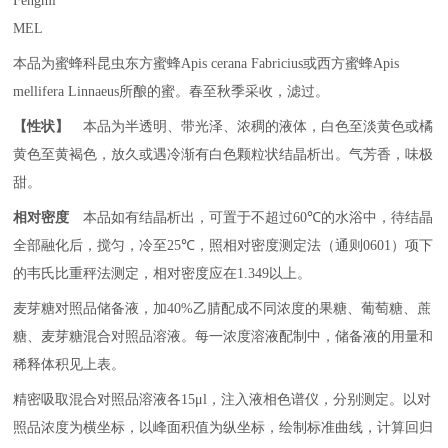
Fengmi
MEL
本品为蜜蜂科昆虫东方蜜蜂
Apis cerana
Fabricius
或西方蜜蜂
Apis
mellifera
Linnaeus
所酿的蜜。春至秋季采收，滤过。
【性状】
本品为半透明、带光泽、浓稠的液体，白色至淡黄色或橘
黄色至黄褐色，放久或遇冷渐有白色颗粒状结晶析出。气芳香，味极
甜。
相对密度
本品如有结晶析出，可置于不超过
60℃
的水浴中，待结晶
全部融化后，搅匀，冷至
25℃
，照相对密度测定法（通则
0601
）项下
的韦氏比重秤法测定，相对密度应在
1.349
以上。
麦芽糖对照品储备液，加
40%
乙腈配成不同浓度的果糖、葡萄糖、蔗
糖、麦芽糖混合对照品溶液。每一浓度溶液配制中，储备液的用量和
稀释体积见上表。
精密吸取混合对照品溶液各
15μl
，注入液相色谱仪，分别测定。以对
照品浓度为横坐标，以峰面积值为纵坐标，绘制标准曲线，计算回归