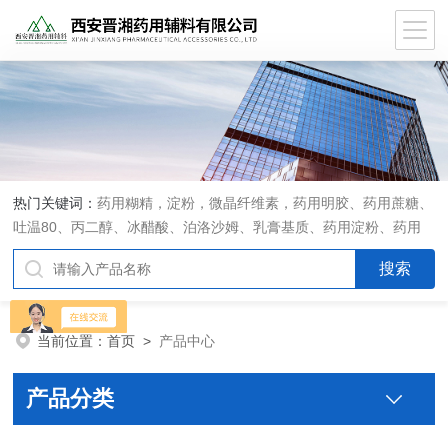
热门关键词：
药用糊精，淀粉，微晶纤维素，药用明胶、药用蔗糖、
吐温80、丙二醇、冰醋酸、泊洛沙姆、乳膏基质、药用淀粉、药用
糊精、硬脂酸镁、聚丙烯酸树脂系列、羧甲基淀粉钠、羧甲基纤维素
钠、可溶性淀粉、甘露醇、羟丙纤维素、羟丙基甲基纤维素、乳糖、
交联聚维酮、交联羧甲基纤维素钠、聚乙二醇（PEG）系列、二氧化
硅、聚乙烯吡咯烷酮、十八醇、十六醇、预交化淀粉、微晶纤维素、
当前位置：
首页
>
产品中心
甲基纤维素、乙基纤维素，三氯蔗糖，麝香草酚，药用蜂蜜，
产品分类