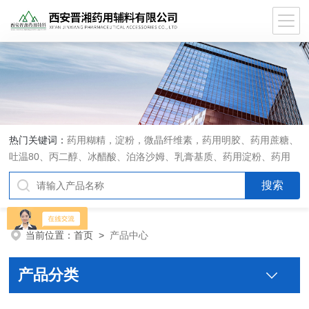
热门关键词：
药用糊精，淀粉，微晶纤维素，药用明胶、药用蔗糖、
吐温80、丙二醇、冰醋酸、泊洛沙姆、乳膏基质、药用淀粉、药用
糊精、硬脂酸镁、聚丙烯酸树脂系列、羧甲基淀粉钠、羧甲基纤维素
钠、可溶性淀粉、甘露醇、羟丙纤维素、羟丙基甲基纤维素、乳糖、
交联聚维酮、交联羧甲基纤维素钠、聚乙二醇（PEG）系列、二氧化
硅、聚乙烯吡咯烷酮、十八醇、十六醇、预交化淀粉、微晶纤维素、
当前位置：
首页
>
产品中心
甲基纤维素、乙基纤维素，三氯蔗糖，麝香草酚，药用蜂蜜，
产品分类