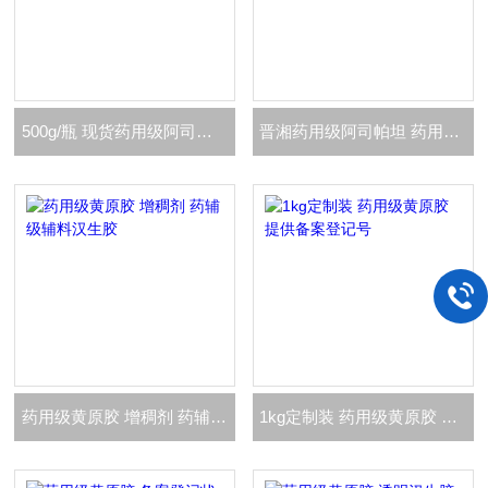
500g/瓶 现货药用级阿司帕坦 适合研发申报
晋湘药用级阿司帕坦 药用辅料矫味剂
药用级黄原胶 增稠剂 药辅级辅料汉生胶
1kg定制装 药用级黄原胶 提供备案登记号