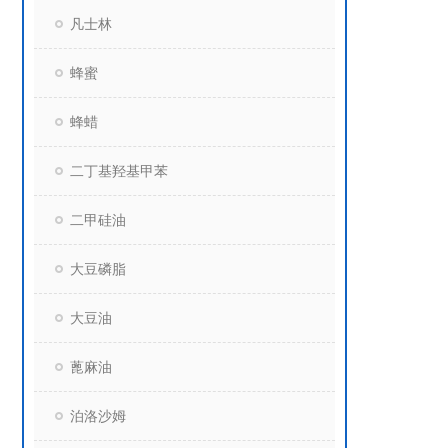
凡士林
蜂蜜
蜂蜡
二丁基羟基甲苯
二甲硅油
大豆磷脂
大豆油
蓖麻油
泊洛沙姆