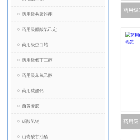
药用级共聚维酮
药用级醋酸氯己定
药用级虫白蜡
药用级氨丁三醇
药用级苯氧乙醇
药用碳酸钙
西黄蓍胶
碳酸氢钠
山嵛酸甘油酯