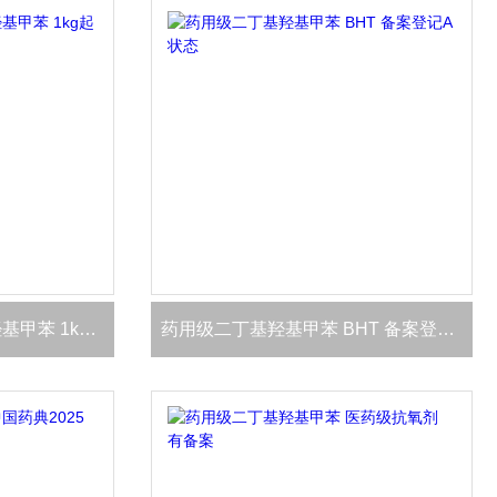
晋湘 现货药用级二丁基羟基甲苯 1kg起发
药用级二丁基羟基甲苯 BHT 备案登记A状态