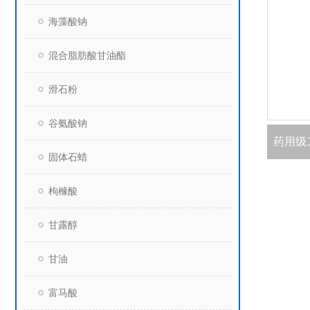
海藻酸钠
混合脂肪酸甘油酯
滑石粉
谷氨酸钠
固体石蜡
枸橼酸
甘露醇
甘油
富马酸