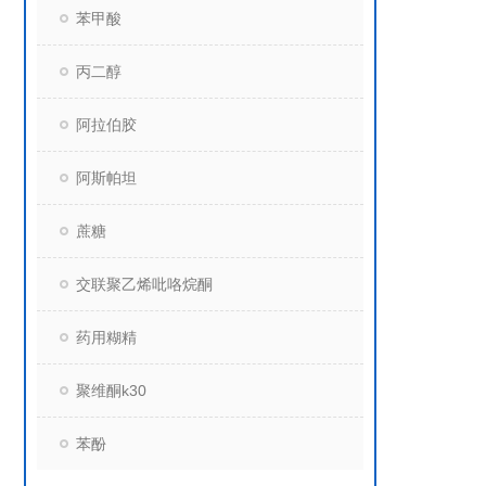
苯甲酸
丙二醇
阿拉伯胶
阿斯帕坦
蔗糖
交联聚乙烯吡咯烷酮
药用糊精
聚维酮k30
苯酚