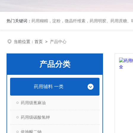
热门关键词：
药用糊精，淀粉，微晶纤维素，药用明胶、药用蔗糖、吐温80、丙二醇、冰醋酸、泊洛沙姆、乳膏基质、药用淀粉、药用糊精、硬脂酸镁、聚丙烯酸树脂系列、羧甲基淀粉钠、羧甲基纤维素钠、可溶性淀粉
当前位置：
首页
>
产品中心
产品分类
药用辅料 一类
药用级蓖麻油
药用级碳酸氢钾
依地酸二钠