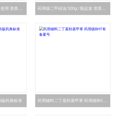
药用级二甲硅油 研发申报使用 资质齐全
药用级二甲硅油 500g / 瓶起发 资质齐全
25版药典标准
药用辅料二丁基羟基甲苯 药用级BHT有备案号