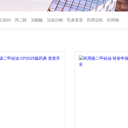
、甘露醇、羟丙纤维素、羟丙基甲基纤维素、乳糖、交联聚维酮、交联羧甲基纤维素钠、聚乙二醇（PEG）系列、二氧化硅、聚乙烯吡咯烷酮、十八醇、十六醇、预交化淀粉、微晶纤维素、甲基纤维素、乙基纤维素，三氯蔗糖，麝香草酚，药用蜂蜜，