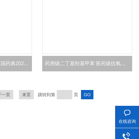
药用级二丁基羟基甲苯 中国药典2025版四部
药用级二丁基羟基甲苯 医药级抗氧剂 有备案
下一页
末页
跳转到第
页
在线咨询