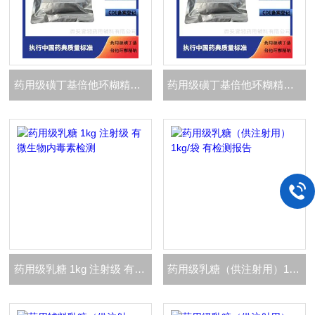
药用级磺丁基倍他环糊精钠 2025版四部药典
药用级磺丁基倍他环糊精钠1kg起订 有登记号
药用级乳糖 1kg 注射级 有微生物内毒素检测
药用级乳糖（供注射用）1kg/袋 有检测报告