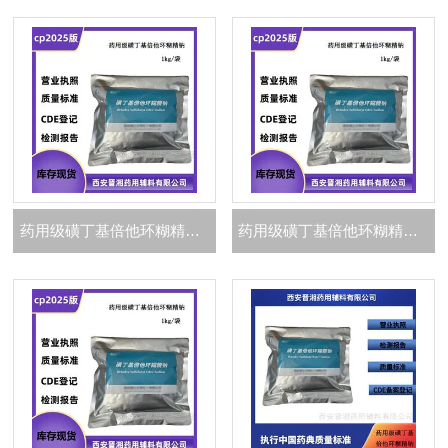
药用级磺丁基倍他环糊精钠 1kg研发申报用
药用级磺丁基倍他环糊精钠 资质全 药典标准