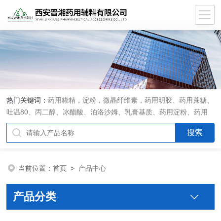
热门关键词：
药用糊精，淀粉，微晶纤维素，药用明胶、药用蔗糖、
吐温80、丙二醇、冰醋酸、泊洛沙姆、乳膏基质、药用淀粉、药用
糊精、硬脂酸镁、聚丙烯酸树脂系列、羧甲基淀粉钠、羧甲基纤维素
钠、可溶性淀粉、甘露醇、羟丙纤维素、羟丙基甲基纤维素、乳糖、
交联聚维酮、交联羧甲基纤维素钠、聚乙二醇（PEG）系列、二氧化
硅、聚乙烯吡咯烷酮、十八醇、十六醇、预交化淀粉、微晶纤维素、
当前位置：
首页
>
产品中心
甲基纤维素、乙基纤维素，三氯蔗糖，麝香草酚，药用蜂蜜，
产品分类