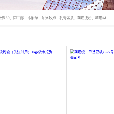
、甘露醇、羟丙纤维素、羟丙基甲基纤维素、乳糖、交联聚维酮、交联羧甲基纤维素钠、聚乙二醇（PEG）系列、二氧化硅、聚乙烯吡咯烷酮、十八醇、十六醇、预交化淀粉、微晶纤维素、甲基纤维素、乙基纤维素，三氯蔗糖，麝香草酚，药用蜂蜜，