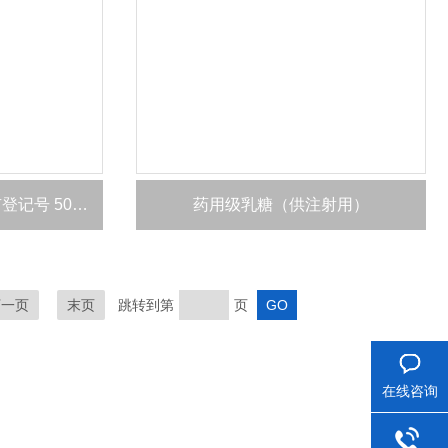
晋湘药用级二甲基亚砜 有登记号 500ml/瓶
药用级乳糖（供注射用）
下一页
末页
跳转到第
页
在线咨询