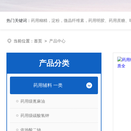
热门关键词：
药用糊精，淀粉，微晶纤维素，药用明胶、药用蔗糖、吐温80、丙二醇、冰醋酸、泊洛沙姆、乳膏基质、药用淀粉、药用糊精、硬脂酸镁、聚丙烯酸树脂系列、羧甲基淀粉钠、羧甲基纤维素钠、可溶性淀粉
当前位置：
首页
>
产品中心
产品分类
药用辅料 一类
药用级蓖麻油
药用级碳酸氢钾
依地酸二钠