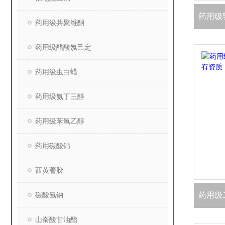
药用级共聚维酮
药用级醋酸氯己定
药用级虫白蜡
药用级氨丁三醇
药用级苯氧乙醇
药用碳酸钙
西黄蓍胶
碳酸氢钠
山嵛酸甘油酯