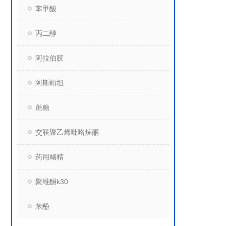
苯甲酸
丙二醇
阿拉伯胶
阿斯帕坦
蔗糖
交联聚乙烯吡咯烷酮
药用糊精
聚维酮k30
苯酚