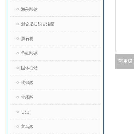
海藻酸钠
混合脂肪酸甘油酯
滑石粉
谷氨酸钠
固体石蜡
枸橼酸
甘露醇
甘油
富马酸