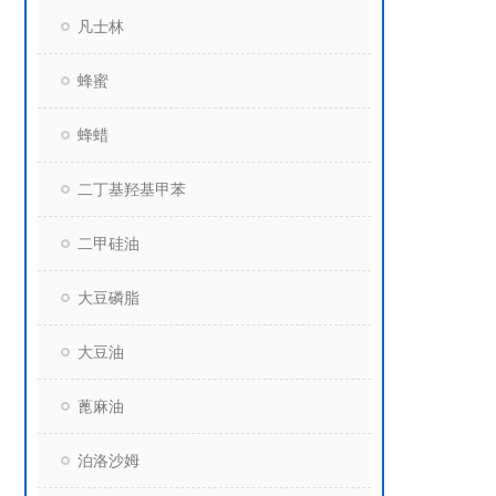
凡士林
蜂蜜
蜂蜡
二丁基羟基甲苯
二甲硅油
大豆磷脂
大豆油
蓖麻油
泊洛沙姆