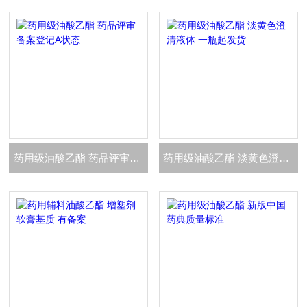
药用级油酸乙酯 药品评审备案登记A状态
药用级油酸乙酯 淡黄色澄清液体 一瓶起发货