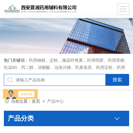
热门关键词：
药用糊精，淀粉，微晶纤维素，药用明胶、药用蔗糖、
吐温80、丙二醇、冰醋酸、泊洛沙姆、乳膏基质、药用淀粉、药用
糊精、硬脂酸镁、聚丙烯酸树脂系列、羧甲基淀粉钠、羧甲基纤维素
钠、可溶性淀粉、甘露醇、羟丙纤维素、羟丙基甲基纤维素、乳糖、
交联聚维酮、交联羧甲基纤维素钠、聚乙二醇（PEG）系列、二氧化
硅、聚乙烯吡咯烷酮、十八醇、十六醇、预交化淀粉、微晶纤维素、
当前位置：
首页
>
产品中心
甲基纤维素、乙基纤维素，三氯蔗糖，麝香草酚，药用蜂蜜，
产品分类